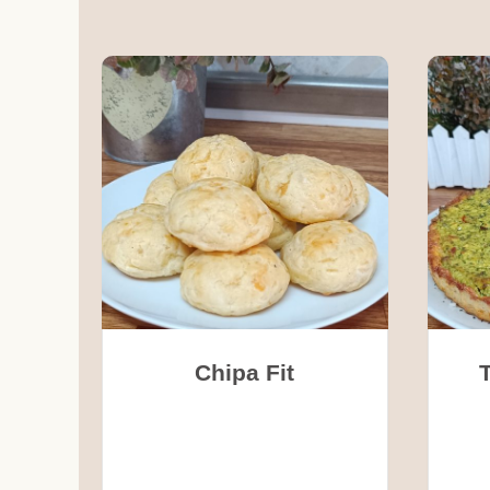
Chipa Fit
T