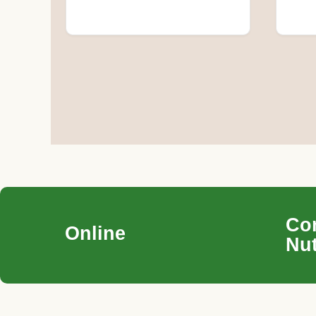
Co
Online
Nut