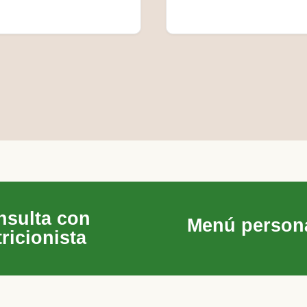
nsulta con
Menú person
ricionista