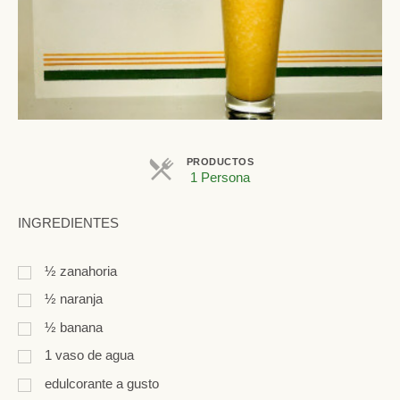
PRODUCTOS
1 Persona
INGREDIENTES
½
zanahoria
½
naranja
½
banana
1
vaso de agua
edulcorante a gusto