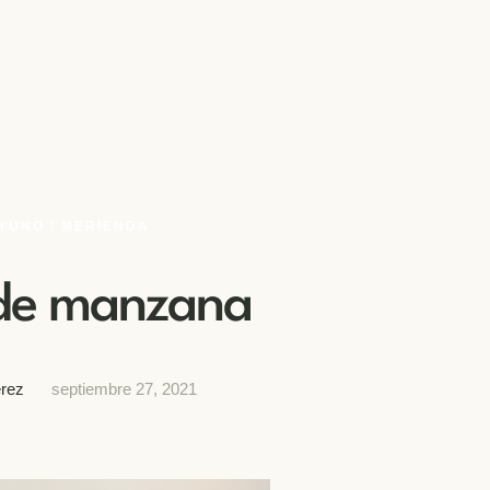
YUNO / MERIENDA
 de manzana
rez
septiembre 27, 2021