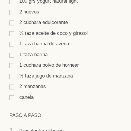
100
grs
yogurt natural light
2
huevos
2
cuchara
edulcorante
¼
taza
aceite de coco y girasol
1
taza
harina de avena
1
taza
harina
1
cuchara
polvo de hornear
½
taza
jugo de manzana
2
manzanas
canela
PASO A PASO
1
Precalentar el horno.