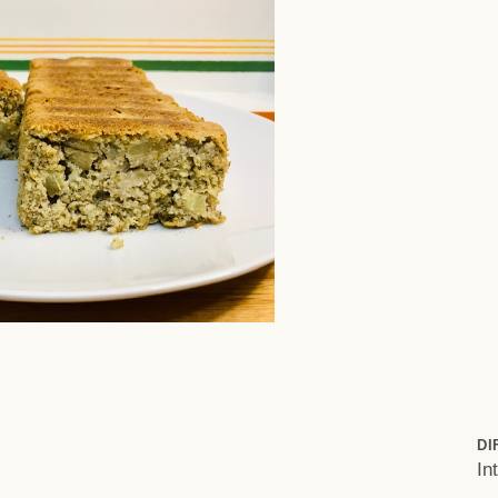
DI
In