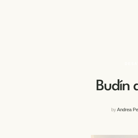
DESA
Budín
by
Andrea Pe