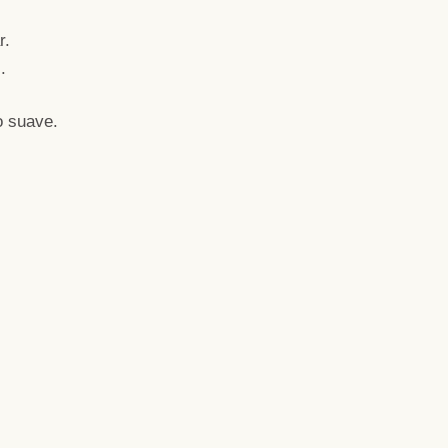
r.
.
o suave.