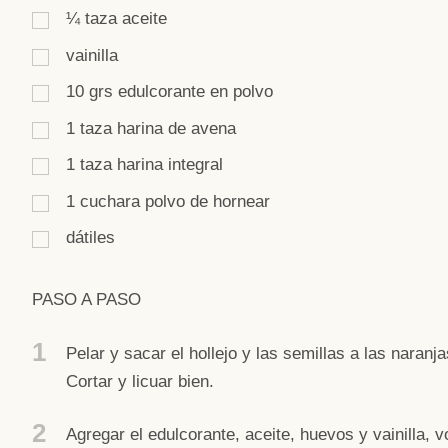
¼
taza
aceite
vainilla
10
grs
edulcorante en polvo
1
taza
harina de avena
1
taza
harina integral
1
cuchara
polvo de hornear
dátiles
PASO A PASO
1
Pelar y sacar el hollejo y las semillas a las naranja
Cortar y licuar bien.
2
Agregar el edulcorante, aceite, huevos y vainilla, vo