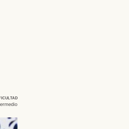
FICULTAD
termedio