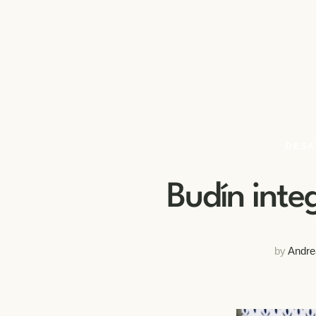
DESA
Budín inte
by
Andre