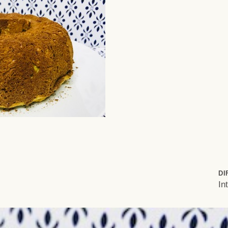
DI
In