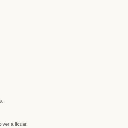
s.
lver a licuar.