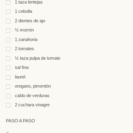
1
taza
lentejas
1
cebolla
2
dientes de ajo
½
morrón
1
zanahoria
2
tomates
½
taza
pulpa de tomate
sal fina
laurel
oregano, pimentón
caldo de verduras
2
cuchara
vinagre
PASO A PASO